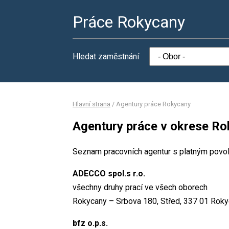
Práce Rokycany
Hledat zaměstnání
Hlavní strana
/
Agentury práce Rokycany
Agentury práce v okrese R
Seznam pracovních agentur s platným povo
ADECCO spol.s r.o.
všechny druhy prací ve všech oborech
Rokycany – Srbova 180, Střed, 337 01 Roky
bfz o.p.s.