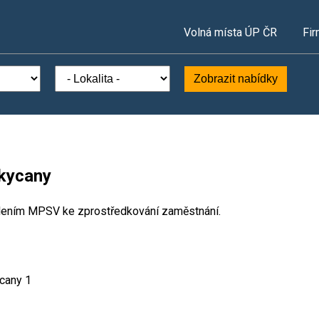
Volná místa ÚP ČR
Fir
Zobrazit nabídky
okycany
lením MPSV ke zprostředkování zaměstnání.
cany 1