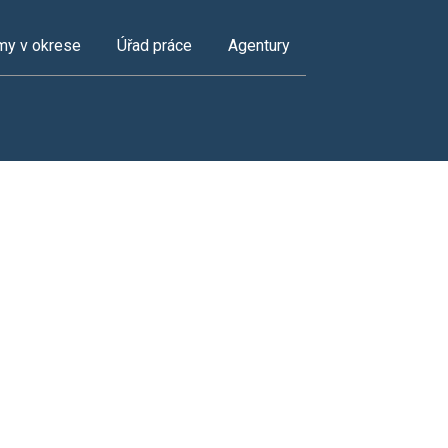
my v okrese
Úřad práce
Agentury