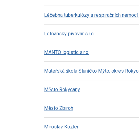
Léčebna tuberkulózy a respiračních nemocí
Letňanský pivovar s.r.o.
MANTO logistic s.r.o.
Mateřská škola Sluníčko Mýto, okres Rokyc
Město Rokycany
Město Zbiroh
Miroslav Kozler