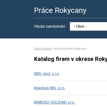
Práce Rokycany
Hledat zaměstnání
Hlavní strana
/
Katalog firem Rokycany
Katalog firem v okrese Rok
ABS, spol. s r.o.
Agentura NKL s.r.o.
AMADEO HOLDING s.r.o.