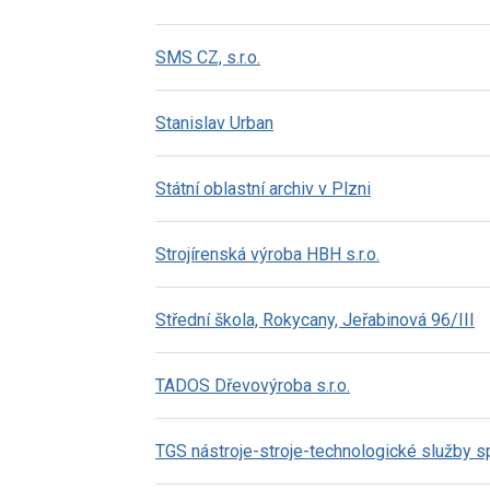
SMS CZ, s.r.o.
Stanislav Urban
Státní oblastní archiv v Plzni
Strojírenská výroba HBH s.r.o.
Střední škola, Rokycany, Jeřabinová 96/III
TADOS Dřevovýroba s.r.o.
TGS nástroje-stroje-technologické služby spo