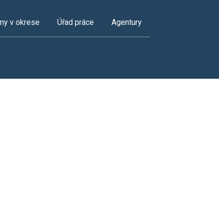
my v okrese
Úřad práce
Agentury