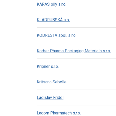
KARAS pily s.r.o.
KLADRUBSKÁ a.s.
KODRESTA spol. s r.o.
Körber Pharma Packaging Materials s.r.o.
Kripner s.r.o.
Kritsana Sebelle
Ladislav Frídel
Lagom Pharmatech s.r.o.