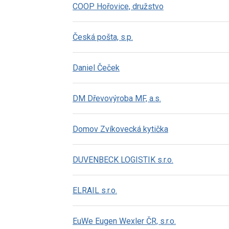
COOP Hořovice, družstvo
Česká pošta, s.p.
Daniel Čeček
DM Dřevovýroba MF, a.s.
Domov Zvíkovecká kytička
DUVENBECK LOGISTIK s.r.o.
ELRAIL s.r.o.
EuWe Eugen Wexler ČR, s.r.o.