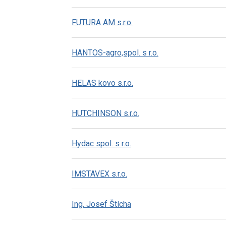
FUTURA AM s.r.o.
HANTOS-agro,spol. s r.o.
HELAS kovo s.r.o.
HUTCHINSON s.r.o.
Hydac spol. s r.o.
IMSTAVEX s.r.o.
Ing. Josef Štícha