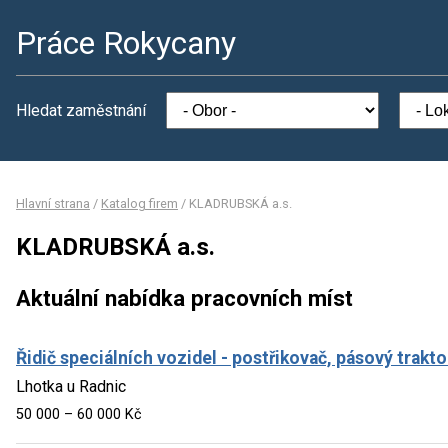
Práce Rokycany
Hledat zaměstnání
Hlavní strana
/
Katalog firem
/
KLADRUBSKÁ a.s.
KLADRUBSKÁ a.s.
Aktuální nabídka pracovních míst
Řidič speciálních vozidel - postřikovač, pásový trakt
Lhotka u Radnic
50 000 – 60 000 Kč