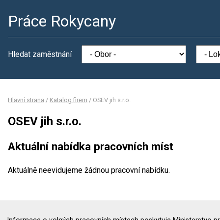
Práce Rokycany
Hledat zaměstnání
Hlavní strana
/
Katalog firem
/
OSEV jih s.r.o.
OSEV jih s.r.o.
Aktuální nabídka pracovních míst
Aktuálně neevidujeme žádnou pracovní nabídku.