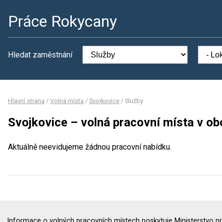
Práce Rokycany
Hledat zaměstnání
Hlavní strana
/
Volná místa
/
Svojkovice
/
Služby
Svojkovice – volná pracovní místa v ob
Aktuálně neevidujeme žádnou pracovní nabídku.
Informace o volných pracovních místech poskytuje Ministerstvo pr