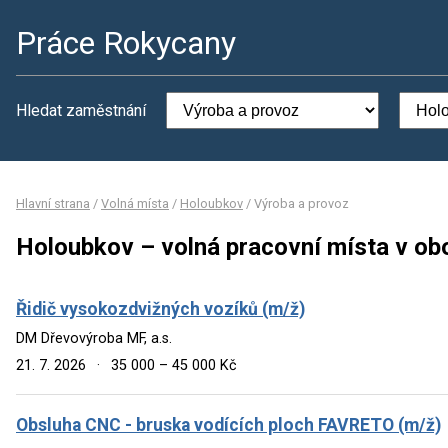
Práce Rokycany
Hledat zaměstnání
Hlavní strana
/
Volná místa
/
Holoubkov
/
Výroba a provoz
Holoubkov – volná pracovní místa v ob
Řidič vysokozdvižných vozíků (m/ž)
DM Dřevovýroba MF, a.s.
21. 7. 2026
·
35 000 – 45 000 Kč
Obsluha CNC - bruska vodících ploch FAVRETO (m/ž)