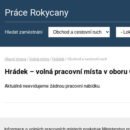
Práce Rokycany
Hledat zaměstnání
Hlavní strana
/
Volná místa
/
Hrádek
/
Obchod a cestovní ruch
Hrádek – volná pracovní místa v oboru
Aktuálně neevidujeme žádnou pracovní nabídku.
Informace o volných pracovních místech poskytuje Ministerstvo pr