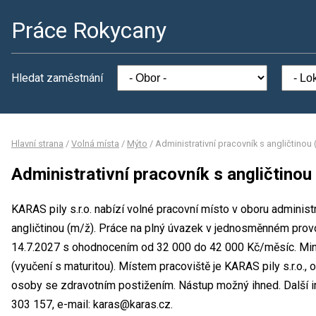
Práce Rokycany
Hledat zaměstnání
Hlavní strana
/
Volná místa
/
Mýto
/
Administrativní pracovník s angličtinou 
Administrativní pracovník s angličtinou
KARAS pily s.r.o. nabízí volné pracovní místo v oboru administr
angličtinou (m/ž). Práce na plný úvazek v jednosměnném prov
14.7.2027 s ohodnocením od 32 000 do 42 000 Kč/měsíc. Min
(vyučení s maturitou). Místem pracoviště je KARAS pily s.r.o.,
osoby se zdravotním postižením. Nástup možný ihned. Další in
303 157, e-mail: karas@karas.cz.