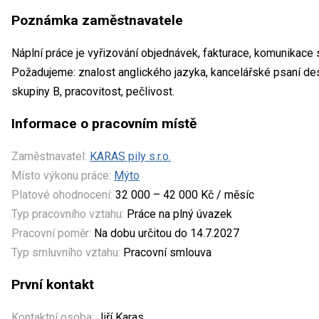
Poznámka zaměstnavatele
Náplní práce je vyřizování objednávek, fakturace, komunikace
Požadujeme: znalost anglického jazyka, kancelářské psaní dese
skupiny B, pracovitost, pečlivost.
Informace o pracovním místě
Zaměstnavatel:
KARAS pily s.r.o.
Místo výkonu práce:
Mýto
Platové ohodnocení:
32 000 – 42 000 Kč / měsíc
Typ pracovního vztahu:
Práce na plný úvazek
Pracovní poměr:
Na dobu určitou do 14.7.2027
Typ smluvního vztahu:
Pracovní smlouva
První kontakt
Kontaktní osoba:
Jiří Karas