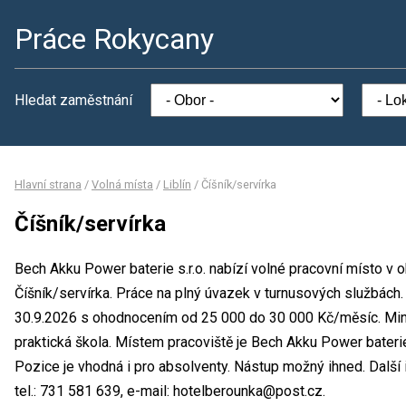
Práce Rokycany
Hledat zaměstnání
Hlavní strana
/
Volná místa
/
Liblín
/
Číšník/servírka
Číšník/servírka
Bech Akku Power baterie s.r.o. nabízí volné pracovní místo v 
Číšník/servírka. Práce na plný úvazek v turnusových službách
30.9.2026 s ohodnocením od 25 000 do 30 000 Kč/měsíc. Mini
praktická škola. Místem pracoviště je Bech Akku Power baterie
Pozice je vhodná i pro absolventy. Nástup možný ihned. Další
tel.: 731 581 639, e-mail: hotelberounka@post.cz.