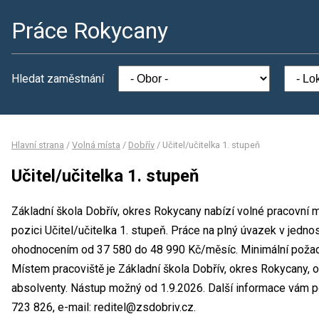
Práce Rokycany
Hledat zaměstnání
Hlavní strana
/
Volná místa
/
Dobřív
/
Učitel/učitelka 1. stupeň
Učitel/učitelka 1. stupeň
Základní škola Dobřív, okres Rokycany nabízí volné pracovní 
pozici Učitel/učitelka 1. stupeň. Práce na plný úvazek v jed
ohodnocením od 37 580 do 48 990 Kč/měsíc. Minimální požad
Místem pracoviště je Základní škola Dobřív, okres Rokycany, 
absolventy. Nástup možný od 1.9.2026. Další informace vám po
723 826, e-mail: reditel@zsdobriv.cz.