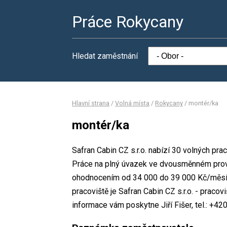
Práce Rokycany
Hledat zaměstnání
Hlavní strana
/
Volná místa
/
Rokycany
/
montér/ka
montér/ka
Safran Cabin CZ s.r.o. nabízí 30 volných pr
Práce na plný úvazek ve dvousměnném provo
ohodnocením od 34 000 do 39 000 Kč/měsíc.
pracoviště je Safran Cabin CZ s.r.o. - praco
informace vám poskytne Jiří Fišer, tel.: +42