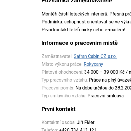
Poznámka zaměstnavatele
Montéři částí leteckých interiérů. Přesná p
Podmínka: schopnost orientovat se ve výkr
První kontakt telefonicky nebo e-mailem!
Informace o pracovním místě
Zaměstnavatel:
Safran Cabin CZ s.r.o.
Místo výkonu práce:
Rokycany
Platové ohodnocení:
34 000 – 39 000 Kč / 
Typ pracovního vztahu:
Práce na plný úvaze
Pracovní poměr:
Na dobu určitou do 28.2.20
Typ smluvního vztahu:
Pracovní smlouva
První kontakt
Kontaktní osoba:
Jiří Fišer
Telefon:
+420 734 413 121