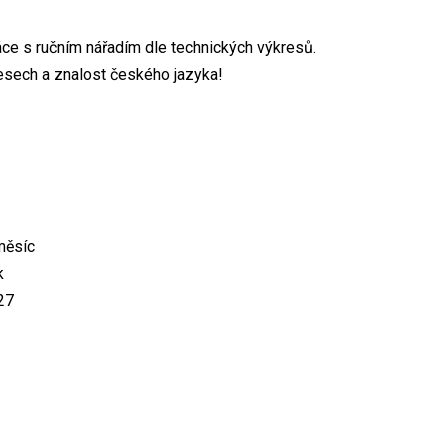
ráce s ručním nářadím dle technických výkresů.
esech a znalost českého jazyka!
měsíc
k
27