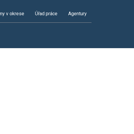
my v okrese
Úřad práce
Agentury