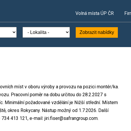
Volná místa ÚP ČR
Fir
Zobrazit nabídky
acovních míst v oboru výroby a provozu na pozici montér/ka.
zu. Pracovní poměr na dobu určitou do 28.2.2027 s
 Minimální požadované vzdělání je Nižší střední. Místem
viště, okres Rokycany. Nástup možný od 1.7.2026. Další
0 734 413 121, e-mail: jiri.fiser@safrangroup.com.