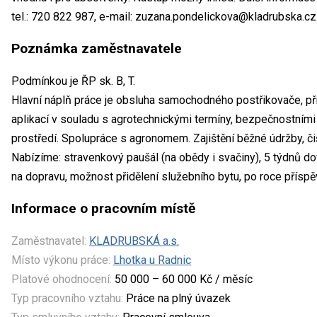
tel.: 720 822 987, e-mail: zuzana.pondelickova@kladrubska.cz
Poznámka zaměstnavatele
Podmínkou je ŘP sk. B, T.
Hlavní náplň práce je obsluha samochodného postřikovače, pří
aplikací v souladu s agrotechnickými termíny, bezpečnostními
prostředí. Spolupráce s agronomem. Zajištění běžné údržby, či
Nabízíme: stravenkový paušál (na obědy i svačiny), 5 týdnů do
na dopravu, možnost přidělení služebního bytu, po roce příspě
Informace o pracovním místě
Zaměstnavatel:
KLADRUBSKÁ a.s.
Místo výkonu práce:
Lhotka u Radnic
Platové ohodnocení:
50 000 – 60 000 Kč / měsíc
Typ pracovního vztahu:
Práce na plný úvazek