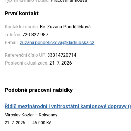
Typ smluvního vztahu:
Pracovní smlouva
První kontakt
Kontaktní osoba:
Bc. Zuzana Pondělíčková
Telefon:
720 822 987
E-mail:
zuzana.pondelickova@kladrubska.cz
Referenční číslo ÚP:
33314720714
Poslední aktualizace:
21. 7. 2026
Podobné pracovní nabídky
Řidič mezinárodní i vnitrostátní kamionové dopravy (
Miroslav Kozler – Rokycany
21. 7. 2026
·
45 000 Kč