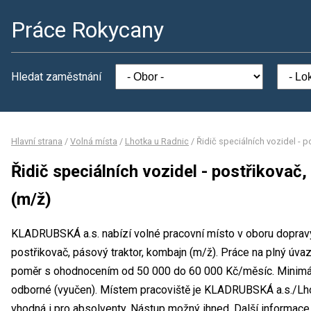
Práce Rokycany
Hledat zaměstnání
Hlavní strana
/
Volná místa
/
Lhotka u Radnic
/
Řidič speciálních vozidel - p
Řidič speciálních vozidel - postřikovač
(m/ž)
KLADRUBSKÁ a.s. nabízí volné pracovní místo v oboru dopravy 
postřikovač, pásový traktor, kombajn (m/ž). Práce na plný ú
poměr s ohodnocením od 50 000 do 60 000 Kč/měsíc. Minimál
odborné (vyučen). Místem pracoviště je KLADRUBSKÁ a.s./Lho
vhodná i pro absolventy. Nástup možný ihned. Další informac